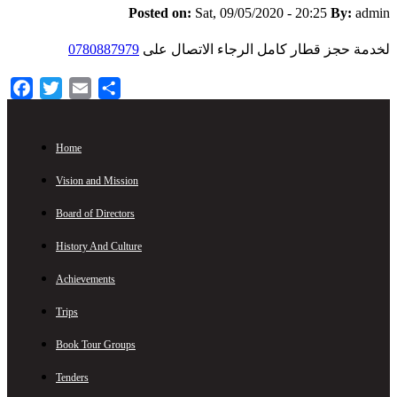
Posted on:
Sat, 09/05/2020 - 20:25
By:
admin
0780887979
لخدمة حجز قطار كامل الرجاء الاتصال على
Facebook
Twitter
Email
Share
Home
Footer
Menu
Vision and Mission
Board of Directors
History And Culture
Achievements
Trips
Book Tour Groups
Tenders