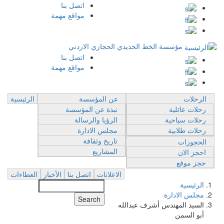
اتصل بنا
Top
مواقع مهمة
Breadcrumb
Menu
مؤسسة الخط الحديدي الحجازي الاردني
اتصل بنا
Top
مواقع مهمة
Menu
الرحلات
عن المؤسسة
الرئيسية
رحلات عائلية
نبذة عن المؤسسة
رحلات سياحية
الرؤيا والرسالة
رحلات طلابية
مجلس الادارة
تاريخ وثقافة
الحجوزات
المشاريع
احجز الان
حجز موقع
الاعلانات
اتصل بنا
الأخبار
العطاءات
الرئيسية
Search
مجلس الادارة
السيد المهندس أشرف عبدالله
أبو السمن