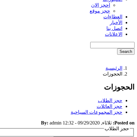
احجز الان
حجز موقع
العطاءات
الأخبار
اتصل بنا
الاعلانات
Search
الرئيسية
Breadcrumb
الحجوزات
الحجوزات
حجز الطلاب
حجز العائلات
حجز المجموعات السياحية
Posted on:
ثلاثاء, 09/29/2020 - 12:32
admin
By:
حجز الطلاب