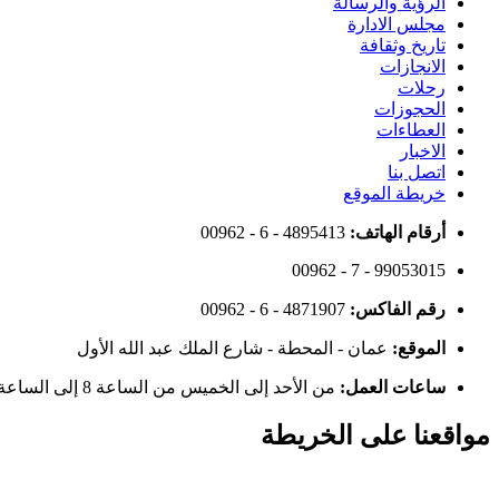
Footer
الرؤية والرسالة
مجلس الادارة
Menu
تاريخ وثقافة
الانجازات
رحلات
الحجوزات
العطاءات
الاخبار
اتصل بنا
خريطة الموقع
أرقام الهاتف:
00962 - 6 - 4895413
00962 - 7 - 99053015
رقم الفاكس:
00962 - 6 - 4871907
الموقع:
عمان - المحطة - شارع الملك عبد الله الأول
ساعات العمل:
من الأحد إلى الخميس من الساعة 8 إلى الساعة 4
مواقعنا على الخريطة