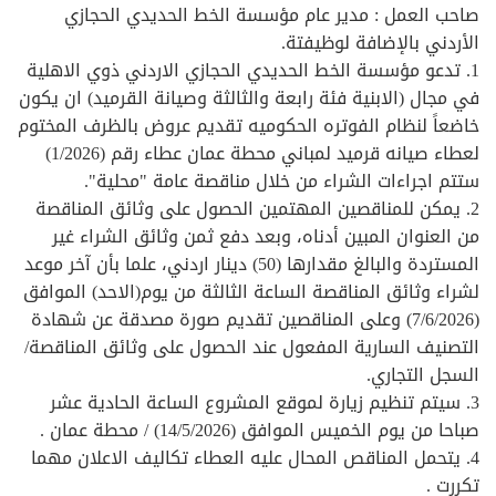
صاحب العمل : مدير عام مؤسسة الخط الحديدي الحجازي
الأردني بالإضافة لوظيفتة.
1. تدعو مؤسسة الخط الحديدي الحجازي الاردني ذوي الاهلية
في مجال (الابنية فئة رابعة والثالثة وصيانة القرميد) ان يكون
خاضعاً لنظام الفوتره الحكوميه تقديم عروض بالظرف المختوم
لعطاء صيانه قرميد لمباني محطة عمان عطاء رقم (1/2026)
ستتم اجراءات الشراء من خلال مناقصة عامة "محلية".
2. يمكن للمناقصين المهتمين الحصول على وثائق المناقصة
من العنوان المبين أدناه، وبعد دفع ثمن وثائق الشراء غير
المستردة والبالغ مقدارها (50) دينار اردني، علما بأن آخر موعد
لشراء وثائق المناقصة الساعة الثالثة من يوم(الاحد) الموافق
(7/6/2026) وعلى المناقصين تقديم صورة مصدقة عن شهادة
التصنيف السارية المفعول عند الحصول على وثائق المناقصة/
السجل التجاري.
3. سيتم تنظيم زيارة لموقع المشروع الساعة الحادية عشر
صباحا من يوم الخميس الموافق (14/5/2026) / محطة عمان .
4. يتحمل المناقص المحال عليه العطاء تكاليف الاعلان مهما
تكررت .