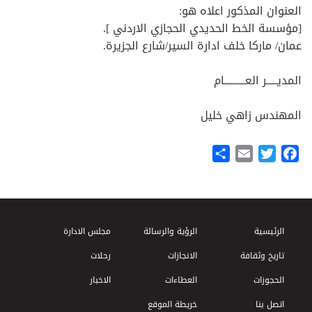
العنوان المذكور اعلاه هو:
[مؤسسة الخط الحديدي الحجازي الاردني ].
عمان/ ماركا خلف ادارة السير/شارع الجزيرة.
المديـــــر العــــــــــام
المهندس زاهي خليل
Share
Email
Twitter
Facebook
Footer Menu
الرئيسية
الرؤية والرسالة
مجلس الادارة
تاريخ وثقافة
الانجازات
رحلات
الحجوزات
العطاءات
الاخبار
اتصل بنا
خريطة الموقع