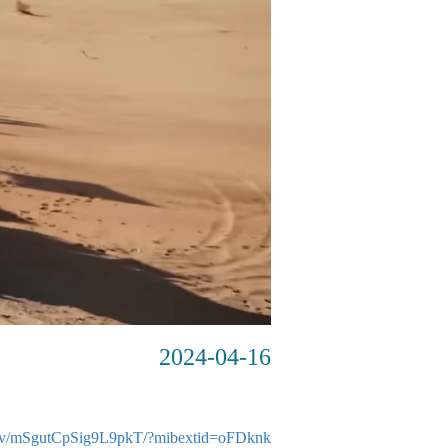
2024-04-16
e/v/mSgutCpSig9L9pkT/?mibextid=oFDknk