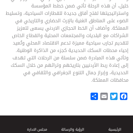
خليل، أن هذه الرحلة تأتي ضمن خطط المؤسسة
واستراتيجيتها لفتح آفاق جديدة للقطارات السياحية، وتسليط
الضوء على المناطق الغنية بالإرث الحضاري والتاريخي في
المملكة. وأضاف أن الخط الحجازي الاردني يسعى لتعزيز
الشراكات مع البلديات والمجتمعات المحلية والقطاع الخاص
لتقديم تجارب سياحية مميزة تدعم الاقتصاد المحلي وتُعيد
إحياء محطات السكك الحديدية كجزء من الذاكرة الوطنية.
وتأتي هذه المبادرة ضمن سلسلة من الرحلات التي تهدف
إلى إعادة ربط الأردنيين بتاريخهم وتراثهم من خلال السكك
الحديدية، وإبراز جمال التنوع الجغرافي والثقافي في
محافظات المملكة.
Share
Email
Twitter
Facebook
Footer Menu
الرئيسية
الرؤية والرسالة
مجلس الادارة