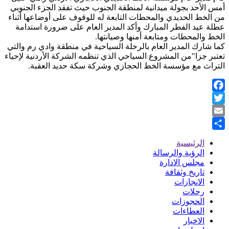
أمس الأحد بجولة ميدانية لمنطقة الجنوب حيث تفقد الجزء الجنوبي
من الخط الحديدي والمحطات التابعة له للوقوف على أوضاعها أثناء
عطلة عيد الفطر المبارك وأكد المدير العام على ضرورة استدامة
الخط والمحطات ومتابعة أمنها وصيانتها.
كما شارك المدير العام بالرحلة السياحية في منطقة وادي رم والتي
تعتبر جزا"من المشروع السياحي الذي تنظمه الشركة الأردنية لإحياء
التراث مع مؤسسة الخط الحجازي وشركة سكة حديد العقبة.
Facebook
Twitter
Email
Share
الرئيسية
Footer
الرؤية والرسالة
مجلس الادارة
Menu
تاريخ وثقافة
الانجازات
رحلات
الحجوزات
العطاءات
الاخبار