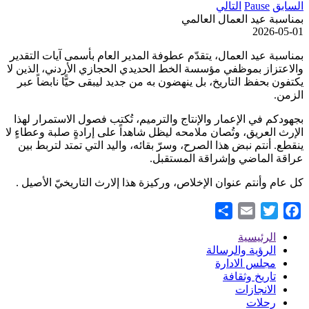
السابق
Pause
التالي
بمناسبة عيد العمال العالمي
2026-05-01
بمناسبة عيد العمال، يتقدّم عطوفة المدير العام بأسمى آيات التقدير
والاعتزاز بموظفي مؤسسة الخط الحديدي الحجازي الأردني، الذين لا
يكتفون بحفظ التاريخ، بل ينهضون به من جديد ليبقى حيًّا نابضاً عبر
الزمن.
بجهودكم في الإعمار والإنتاج والترميم، تُكتب فصول الاستمرار لهذا
الإرث العريق، وتُصان ملامحه ليظل شاهداً على إرادةٍ صلبة وعطاءٍ لا
ينقطع. أنتم نبض هذا الصرح، وسرّ بقائه، واليد التي تمتد لتربط بين
عراقة الماضي وإشراقة المستقبل.
كل عام وأنتم عنوان الإخلاص، وركيزة هذا إلارث التاريخيّ الأصيل .
Share
Email
Twitter
Facebook
الرئيسية
Footer
الرؤية والرسالة
مجلس الادارة
Menu
تاريخ وثقافة
الانجازات
رحلات