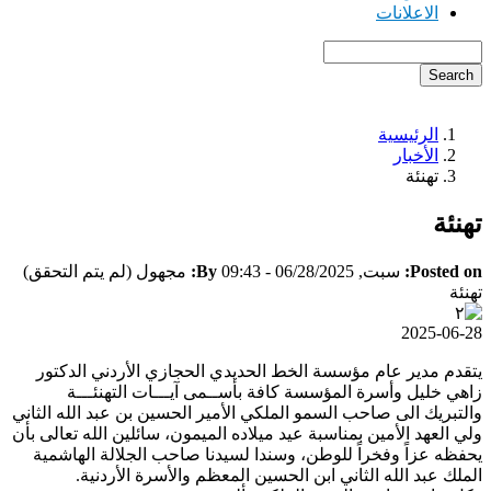
الاعلانات
Search
الرئيسية
Breadcrumb
الأخبار
تهنئة
تهنئة
Posted on:
سبت, 06/28/2025 - 09:43
By:
مجهول (لم يتم التحقق)
تهنئة
2025-06-28
يتقدم مدير عام مؤسسة الخط الحديدي الحجازي الأردني الدكتور
زاهي خليل وأسرة المؤسسة كافة بأســمى آيـــات التهنئـــة
والتبريك الى صاحب السمو الملكي الأمير الحسين بن عبد الله الثاني
ولي العهد الأمين بمناسبة عيد ميلاده الميمون، سائلين الله تعالى بأن
يحفظه عزاً وفخراً للوطن، وسندا لسيدنا صاحب الجلالة الهاشمية
الملك عبد الله الثاني ابن الحسين المعظم والأسرة الأردنية.