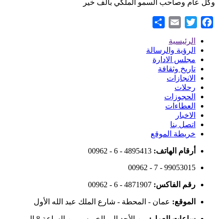
وكل عام وصاحب السمو الملكي بألف خير
Share
Email
Twitter
Facebook
الرئيسية
Footer
الرؤية والرسالة
مجلس الادارة
Menu
تاريخ وثقافة
الانجازات
رحلات
الحجوزات
العطاءات
الاخبار
اتصل بنا
خريطة الموقع
أرقام الهاتف:
00962 - 6 - 4895413
00962 - 7 - 99053015
رقم الفاكس:
00962 - 6 - 4871907
الموقع:
عمان - المحطة - شارع الملك عبد الله الأول
ساعات العمل:
من الأحد إلى الخميس من الساعة 8 إلى